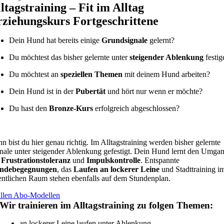
ltagstraining – Fit im Alltag
ziehungskurs Fortgeschrittene
Dein Hund hat bereits einige
Grundsignale
gelernt?
Du möchtest das bisher gelernte unter
steigender Ablenkung
festig
Du möchtest an
speziellen Themen
mit deinem Hund arbeiten?
Dein Hund ist in der
Pubertät
und hört nur wenn er möchte?
Du hast den
Bronze-Kurs
erfolgreich abgeschlossen?
n bist du hier genau richtig. Im Alltagstraining werden bisher gelernte
nale unter steigender Ablenkung gefestigt. Dein Hund lernt den Umga
t
Frustrationstoleranz
und
Impulskontrolle
. Entspannte
ndebegegnungen
, das
Laufen an lockerer Leine
und Stadttraining i
entlichen Raum stehen ebenfalls auf dem Stundenplan.
allen Abo-Modellen
Wir trainieren im Alltagstraining zu folgen Themen:
an lockerer Leine laufen unter Ablenkung