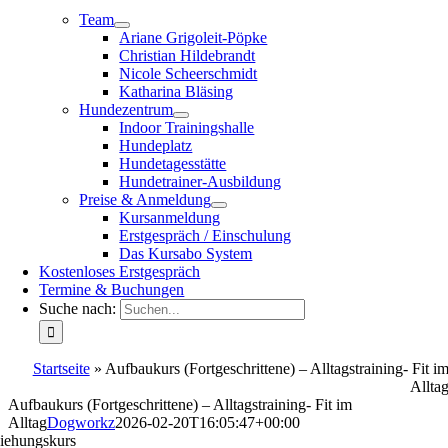
Team
Ariane Grigoleit-Pöpke
Christian Hildebrandt
Nicole Scheerschmidt
Katharina Bläsing
Hundezentrum
Indoor Trainingshalle
Hundeplatz
Hundetagesstätte
Hundetrainer-Ausbildung
Preise & Anmeldung
Kursanmeldung
Erstgespräch / Einschulung
Das Kursabo System
Kostenloses Erstgespräch
Termine & Buchungen
Suche nach:
Startseite
»
Aufbaukurs (Fortgeschrittene) – Alltagstraining- Fit i
Allta
Aufbaukurs (Fortgeschrittene) – Alltagstraining- Fit im
Alltag
Dogworkz
2026-02-20T16:05:47+00:00
iehungskurs