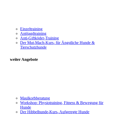
Einzeltraining
Antijagdtraining
Anti-Giftköder-Training
Der Mut-Mach-Kurs- für Ängstliche Hunde &
Tierschutzhunde
weiter Angebote
Maulkorbberatung
Workshop: Physiotraining, Fitness & Bewegung für
Hunde
Der Hibbelhunde-Kurs- Aufgeregte Hunde