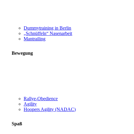
Dummytraining in Berlin
„Schnüffeln“ Nasenarbeit
Mantrailing
Bewegung
Rallye-Obedience
Agility
Hoopers Agility (NADAC)
Spaß