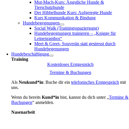
Mut-Mach-Kurs: Ängstliche Hunde &
Tierschutzhunde
Der Hibbelhunde Kurs: Aufgeregte Hunde
Kurs Kommunikation & Bindung
Hundebegegnungen
Social Walk (Trainingsspaziergang)
Hundebegegnungen trainieren – „Knigge für
Leinenrambos“
Meet & Greet- Souverän statt gestresst durch
Hundebegenungen
Hundebeschäftigung
Training
Kostenloses Erstgespräch
Termine & Buchungen
Als
Neukund*in
: Buche dir ein
telefonisches Erstgespräch
mit
uns.
Wenn du bereits
Kund*in
bist, kannst du dich unter „
Termine &
Buchungen
“ anmelden.
Nasenarbeit