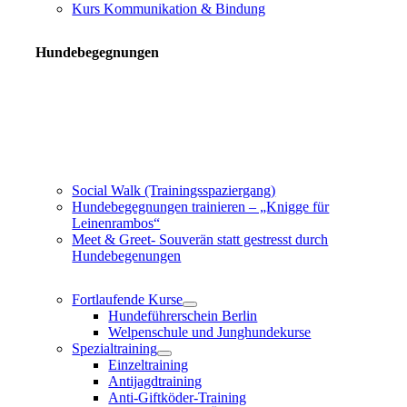
Kurs Kommunikation & Bindung
Hundebegegnungen
Social Walk (Trainingsspaziergang)
Hundebegegnungen trainieren – „Knigge für
Leinenrambos“
Meet & Greet- Souverän statt gestresst durch
Hundebegenungen
Fortlaufende Kurse
Hundeführerschein Berlin
Welpenschule und Junghundekurse
Spezialtraining
Einzeltraining
Antijagdtraining
Anti-Giftköder-Training