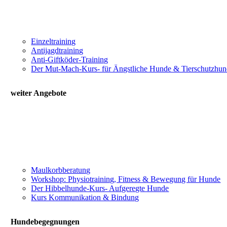
Einzeltraining
Antijagdtraining
Anti-Giftköder-Training
Der Mut-Mach-Kurs- für Ängstliche Hunde & Tierschutzhu
weiter Angebote
Maulkorbberatung
Workshop: Physiotraining, Fitness & Bewegung für Hunde
Der Hibbelhunde-Kurs- Aufgeregte Hunde
Kurs Kommunikation & Bindung
Hundebegegnungen