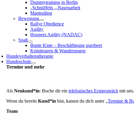
Dummytraining in Berlin
„Schnüffeln „-Nasenarbeit
Mantrailing
Bewegung
Rallye Obedience
Agility
Hoopers Agility (NADAC)
Spaß
Bunte Kiste – Beschäftigung querbeet
Krimitouren & Wanderungen
Hundeverhaltenstherapie
Hundeschule
Termine und mehr
Als
Neukund*in
: Buche dir ein
telefonisches Erstgespräch
mit uns
Wenn du bereits
Kund*in
bist, kannst du dich unter „
Termine & B
Team