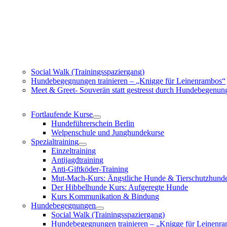
Social Walk (Trainingsspaziergang)
Hundebegegnungen trainieren – „Knigge für Leinenrambos“
Meet & Greet- Souverän statt gestresst durch Hundebegenun
Fortlaufende Kurse
Hundeführerschein Berlin
Welpenschule und Junghundekurse
Spezialtraining
Einzeltraining
Antijagdtraining
Anti-Giftköder-Training
Mut-Mach-Kurs: Ängstliche Hunde & Tierschutzhund
Der Hibbelhunde Kurs: Aufgeregte Hunde
Kurs Kommunikation & Bindung
Hundebegegnungen
Social Walk (Trainingsspaziergang)
Hundebegegnungen trainieren – „Knigge für Leinenr