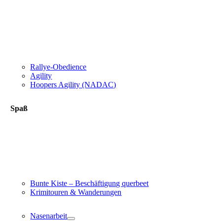
Rallye-Obedience
Agility
Hoopers Agility (NADAC)
Spaß
Bunte Kiste – Beschäftigung querbeet
Krimitouren & Wanderungen
Nasenarbeit