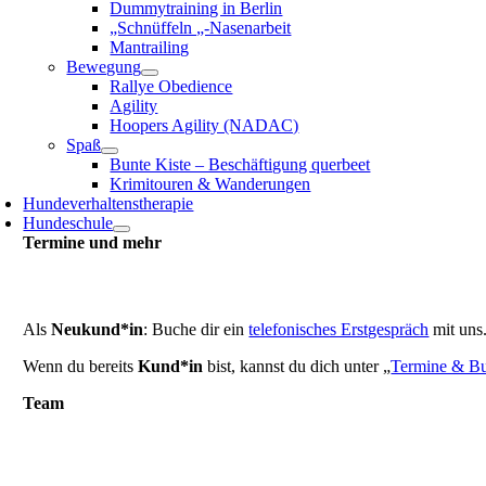
Dummytraining in Berlin
„Schnüffeln „-Nasenarbeit
Mantrailing
Bewegung
Rallye Obedience
Agility
Hoopers Agility (NADAC)
Spaß
Bunte Kiste – Beschäftigung querbeet
Krimitouren & Wanderungen
Hundeverhaltenstherapie
Hundeschule
Termine und mehr
Als
Neukund*in
: Buche dir ein
telefonisches Erstgespräch
mit uns
Wenn du bereits
Kund*in
bist, kannst du dich unter „
Termine & B
Team