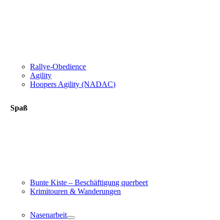
Rallye-Obedience
Agility
Hoopers Agility (NADAC)
Spaß
Bunte Kiste – Beschäftigung querbeet
Krimitouren & Wanderungen
Nasenarbeit