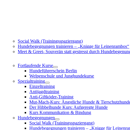
Social Walk (Trainingsspaziergang)
Hundebegegnungen trainieren – „Knigge für Leinenrambos“
Meet & Greet- Souverän statt gestresst durch Hundebegenun
Fortlaufende Kurse
Hundeführerschein Berlin
Welpenschule und Junghundekurse
Spezialtraining
Einzeltraining
Antijagdtraining
Anti-Giftköder-Training
Mut-Mach-Kurs: Ängstliche Hunde & Tierschutzhund
Der Hibbelhunde Kurs: Aufgeregte Hunde
Kurs Kommunikation & Bindung
Hundebegegnungen
Social Walk (Trainingsspaziergang)
Hundebegegnungen trainieren – „Knigge für Leinenr