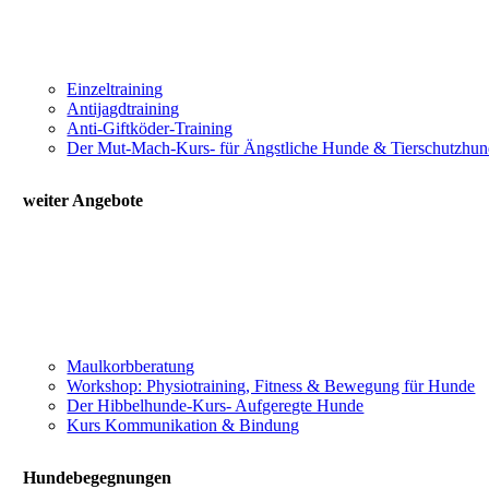
Einzeltraining
Antijagdtraining
Anti-Giftköder-Training
Der Mut-Mach-Kurs- für Ängstliche Hunde & Tierschutzhu
weiter Angebote
Maulkorbberatung
Workshop: Physiotraining, Fitness & Bewegung für Hunde
Der Hibbelhunde-Kurs- Aufgeregte Hunde
Kurs Kommunikation & Bindung
Hundebegegnungen