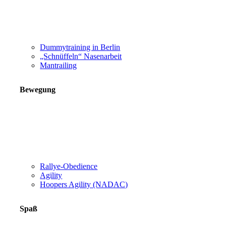
Dummytraining in Berlin
„Schnüffeln“ Nasenarbeit
Mantrailing
Bewegung
Rallye-Obedience
Agility
Hoopers Agility (NADAC)
Spaß