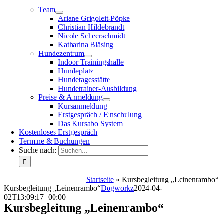
Team
Ariane Grigoleit-Pöpke
Christian Hildebrandt
Nicole Scheerschmidt
Katharina Bläsing
Hundezentrum
Indoor Trainingshalle
Hundeplatz
Hundetagesstätte
Hundetrainer-Ausbildung
Preise & Anmeldung
Kursanmeldung
Erstgespräch / Einschulung
Das Kursabo System
Kostenloses Erstgespräch
Termine & Buchungen
Suche nach:
Startseite
»
Kursbegleitung „Leinenrambo
Kursbegleitung „Leinenrambo“
Dogworkz
2024-04-
02T13:09:17+00:00
Kursbegleitung „Leinenrambo“