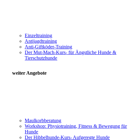
Einzeltraining
Antijagdtraining
Anti-Giftköder-Training
Der Mut-Mach-Kurs- für Ängstliche Hunde &
Tierschutzhunde
weiter Angebote
Maulkorbberatung
Workshop: Physiotraining, Fitness & Bewegung für
Hunde
Der Hibbelhunde-Kurs- Aufgeregte Hunde