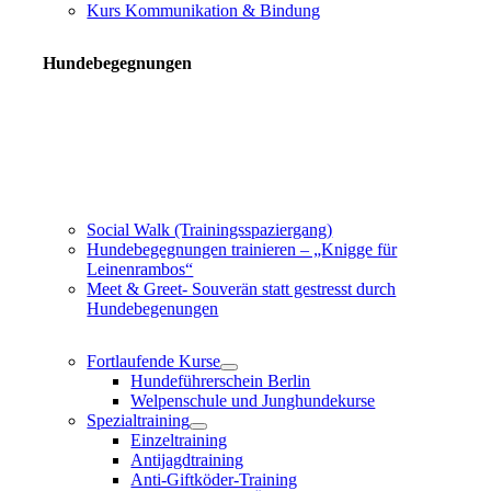
Kurs Kommunikation & Bindung
Hundebegegnungen
Social Walk (Trainingsspaziergang)
Hundebegegnungen trainieren – „Knigge für
Leinenrambos“
Meet & Greet- Souverän statt gestresst durch
Hundebegenungen
Fortlaufende Kurse
Hundeführerschein Berlin
Welpenschule und Junghundekurse
Spezialtraining
Einzeltraining
Antijagdtraining
Anti-Giftköder-Training