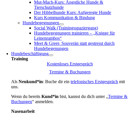
Mut-Mach-Kurs: Ängstliche Hunde &
Tierschutzhunde
Der Hibbelhunde Kurs: Aufgeregte Hunde
Kurs Kommunikation & Bindung
Hundebegegnungen
Social Walk (Trainingsspaziergang)
Hundebegegnungen trainieren – „Knigge für
Leinenrambos“
Meet & Greet- Souverän statt gestresst durch
Hundebegenungen
Hundebeschäftigung
Training
Kostenloses Erstgespräch
Termine & Buchungen
Als
Neukund*in
: Buche dir ein
telefonisches Erstgespräch
mit
uns.
Wenn du bereits
Kund*in
bist, kannst du dich unter „
Termine &
Buchungen
“ anmelden.
Nasenarbeit