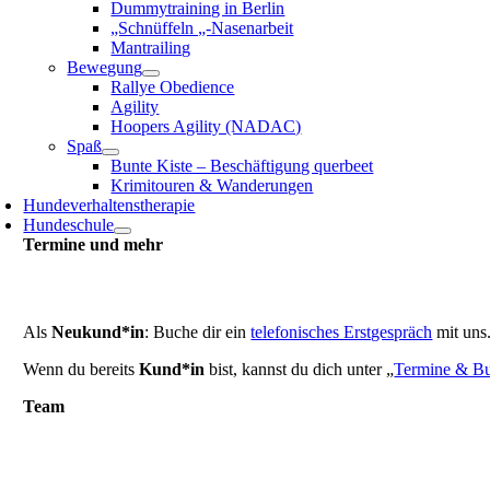
Dummytraining in Berlin
„Schnüffeln „-Nasenarbeit
Mantrailing
Bewegung
Rallye Obedience
Agility
Hoopers Agility (NADAC)
Spaß
Bunte Kiste – Beschäftigung querbeet
Krimitouren & Wanderungen
Hundeverhaltenstherapie
Hundeschule
Termine und mehr
Als
Neukund*in
: Buche dir ein
telefonisches Erstgespräch
mit uns
Wenn du bereits
Kund*in
bist, kannst du dich unter „
Termine & B
Team