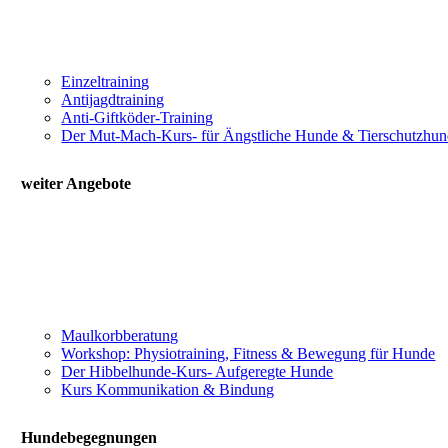
Einzeltraining
Antijagdtraining
Anti-Giftköder-Training
Der Mut-Mach-Kurs- für Ängstliche Hunde & Tierschutzhu
weiter Angebote
Maulkorbberatung
Workshop: Physiotraining, Fitness & Bewegung für Hunde
Der Hibbelhunde-Kurs- Aufgeregte Hunde
Kurs Kommunikation & Bindung
Hundebegegnungen