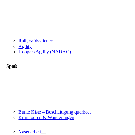
Rallye-Obedience
Agility
Hoopers Agility (NADAC)
Spaß
Bunte Kiste – Beschäftigung querbeet
Krimitouren & Wanderungen
Nasenarbeit