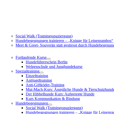
Social Walk (Trainingsspaziergang)
Hundebegegnungen trainieren – „Knigge für Leinenrambos“
Meet & Greet- Souverän statt gestresst durch Hundebegenun
Fortlaufende Kurse
Hundeführerschein Berlin
Welpenschule und Junghundekurse
Spezialtraining
Einzeltraining
Antijagdtraining
Anti-Giftköder-Training
Mut-Mach-Kurs: Ängstliche Hunde & Tierschutzhund
Der Hibbelhunde Kurs: Aufgeregte Hunde
Kurs Kommunikation & Bindung
Hundebegegnungen
Social Walk (Trainingsspaziergang)
Hundebegegnungen trainieren – „Knigge für Leinenr