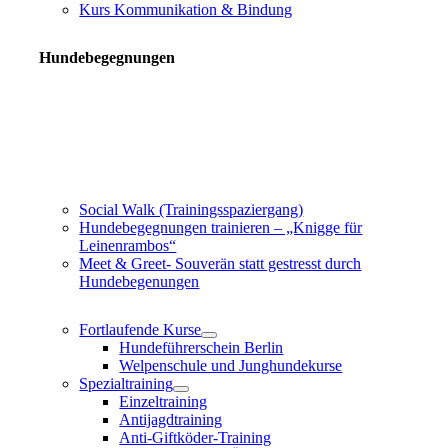
Kurs Kommunikation & Bindung
Hundebegegnungen
Social Walk (Trainingsspaziergang)
Hundebegegnungen trainieren – „Knigge für
Leinenrambos“
Meet & Greet- Souverän statt gestresst durch
Hundebegenungen
Fortlaufende Kurse
Hundeführerschein Berlin
Welpenschule und Junghundekurse
Spezialtraining
Einzeltraining
Antijagdtraining
Anti-Giftköder-Training