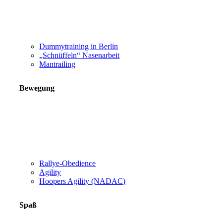
Dummytraining in Berlin
„Schnüffeln“ Nasenarbeit
Mantrailing
Bewegung
Rallye-Obedience
Agility
Hoopers Agility (NADAC)
Spaß