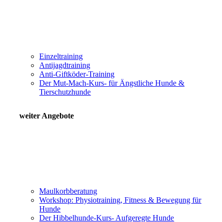
Einzeltraining
Antijagdtraining
Anti-Giftköder-Training
Der Mut-Mach-Kurs- für Ängstliche Hunde &
Tierschutzhunde
weiter Angebote
Maulkorbberatung
Workshop: Physiotraining, Fitness & Bewegung für
Hunde
Der Hibbelhunde-Kurs- Aufgeregte Hunde