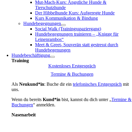
Mut-Mach-Kurs: Ängstliche Hunde &
Tierschutzhunde
Der Hibbelhunde Kurs: Aufgeregte Hunde
Kurs Kommunikation & Bindung
Hundebegegnungen
Social Walk (Trainingsspaziergang)
Hundebegegnungen trainieren – „Knigge für
Leinenrambos“
Meet & Greet- Souverän statt gestresst durch
Hundebegenungen
Hundebeschäftigung
Training
Kostenloses Erstgespräch
Termine & Buchungen
Als
Neukund*in
: Buche dir ein
telefonisches Erstgespräch
mit
uns.
Wenn du bereits
Kund*in
bist, kannst du dich unter „
Termine &
Buchungen
“ anmelden.
Nasenarbeit